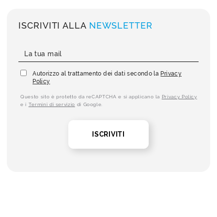
ISCRIVITI ALLA
NEWSLETTER
Autorizzo al trattamento dei dati secondo la
Privacy
Policy
Questo sito è protetto da reCAPTCHA e si applicano la
Privacy Policy
e i
Termini di servizio
di Google.
ISCRIVITI