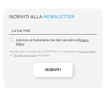
ISCRIVITI ALLA
NEWSLETTER
Autorizzo al trattamento dei dati secondo la
Privacy
Policy
Questo sito è protetto da reCAPTCHA e si applicano la
Privacy Policy
e i
Termini di servizio
di Google.
ISCRIVITI