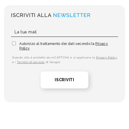
ISCRIVITI ALLA
NEWSLETTER
Autorizzo al trattamento dei dati secondo la
Privacy
Policy
Questo sito è protetto da reCAPTCHA e si applicano la
Privacy Policy
e i
Termini di servizio
di Google.
ISCRIVITI