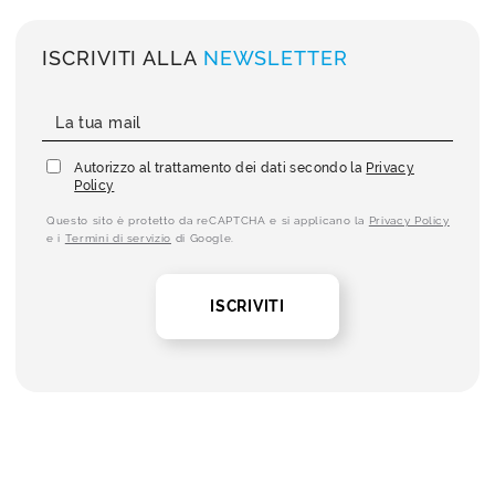
ISCRIVITI ALLA
NEWSLETTER
Autorizzo al trattamento dei dati secondo la
Privacy
Policy
Questo sito è protetto da reCAPTCHA e si applicano la
Privacy Policy
e i
Termini di servizio
di Google.
ISCRIVITI