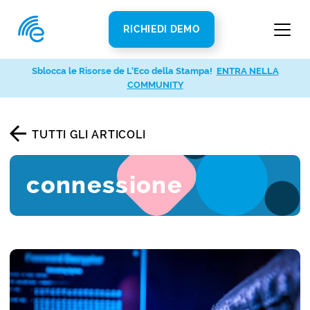
RICHIEDI DEMO
Sblocca le Risorse de L’Eco della Stampa!
ENTRA NELLA
COMMUNITY
TUTTI GLI ARTICOLI
connessione