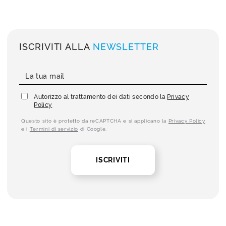
ISCRIVITI ALLA
NEWSLETTER
Autorizzo al trattamento dei dati secondo la
Privacy
Policy
Questo sito è protetto da reCAPTCHA e si applicano la
Privacy Policy
e i
Termini di servizio
di Google.
ISCRIVITI