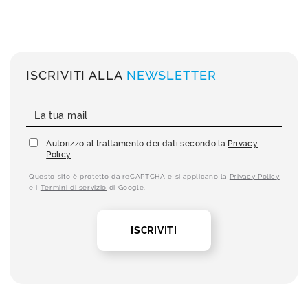
ISCRIVITI ALLA
NEWSLETTER
Autorizzo al trattamento dei dati secondo la
Privacy
Policy
Questo sito è protetto da reCAPTCHA e si applicano la
Privacy Policy
e i
Termini di servizio
di Google.
ISCRIVITI