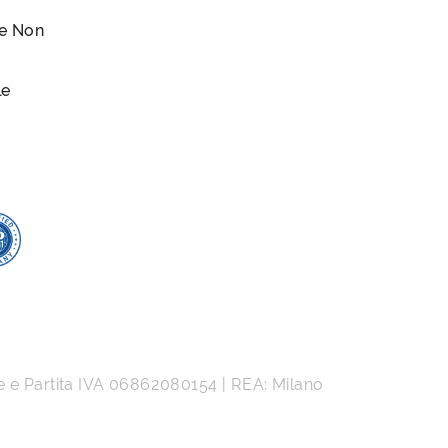
le Non
le
e e Partita IVA
06862080154
| REA: Milano