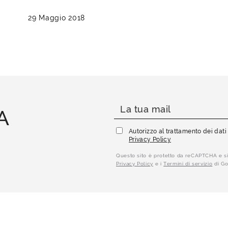
29 Maggio 2018
A
Autorizzo al trattamento dei dat
Privacy Policy
Questo sito è protetto da reCAPTCHA e si
Privacy Policy
e i
Termini di servizio
di Go