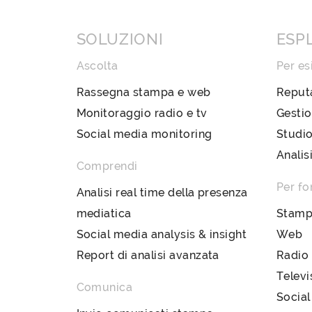
SOLUZIONI
ESP
Ascolta
Per es
Rassegna stampa e web
Reput
Monitoraggio radio e tv
Gestio
Social media monitoring
Studio
Analis
Comprendi
Per fo
Analisi real time della presenza
mediatica
Stam
Social media analysis & insight
Web
Report di analisi avanzata
Radio
Televi
Comunica
Social