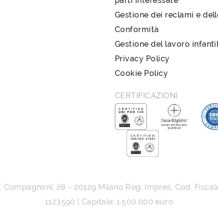
parti interessate
Gestione dei reclami e del
Conformità
Gestione del lavoro infanti
Privacy Policy
Cookie Policy
CERTIFICAZIONI
G. Compagnoni, 28
-
20129
Milano
Reg. Impres, Cod. Fiscal
1123590 | Capitale: 1.500.000 euro