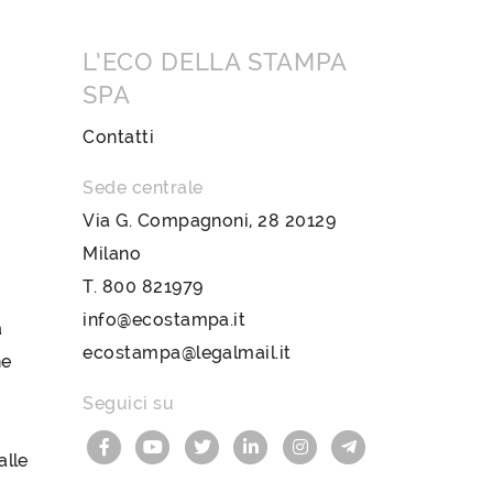
L’ECO DELLA STAMPA
SPA
Contatti
Sede centrale
Via G. Compagnoni, 28 20129
Milano
T.
800 821979
info@ecostampa.it
a
ecostampa@legalmail.it
ne
Seguici su
lle