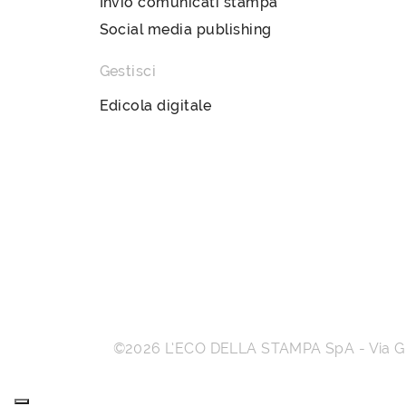
Invio comunicati stampa
Social media publishing
Gestisci
Edicola digitale
©2026
L’ECO DELLA STAMPA SpA
-
Via 