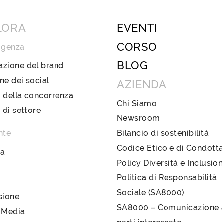
LORA
EVENTI
CORSO
igenza
BLOG
azione del brand
ne dei social
AZIENDA
 della concorrenza
Chi Siamo
i di settore
Newsroom
nte
Bilancio di sostenibilità
Codice Etico e di Condott
pa
Policy Diversità e Inclusio
Politica di Responsabilità
Sociale (SA8000)
sione
SA8000 – Comunicazione a
 Media