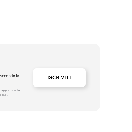
i secondo la
ISCRIVITI
 applicano la
ogle.