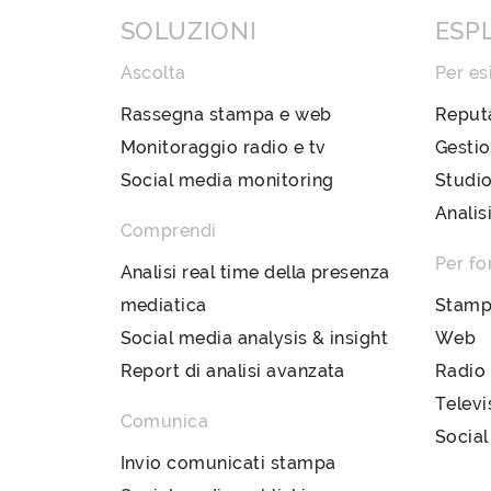
SOLUZIONI
ESP
Ascolta
Per es
Rassegna stampa e web
Reput
Monitoraggio radio e tv
Gestio
Social media monitoring
Studio
Analis
Comprendi
Per fo
Analisi real time della presenza
mediatica
Stam
Social media analysis & insight
Web
Report di analisi avanzata
Radio
Televi
Comunica
Social
Invio comunicati stampa