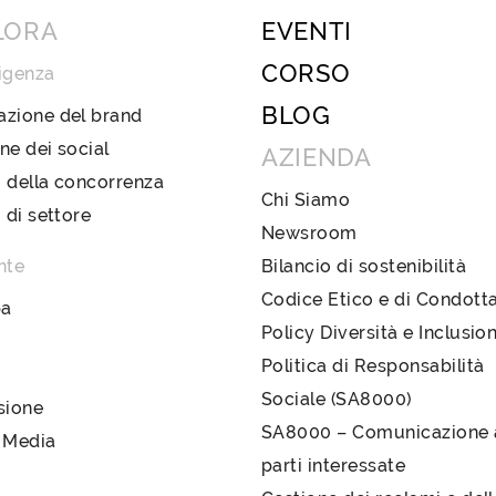
LORA
EVENTI
CORSO
igenza
BLOG
azione del brand
ne dei social
AZIENDA
 della concorrenza
Chi Siamo
i di settore
Newsroom
nte
Bilancio di sostenibilità
Codice Etico e di Condott
pa
Policy Diversità e Inclusio
Politica di Responsabilità
Sociale (SA8000)
sione
SA8000 – Comunicazione a
 Media
parti interessate