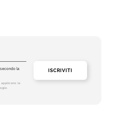
i secondo la
ISCRIVITI
 applicano la
ogle.