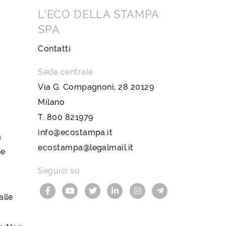
L’ECO DELLA STAMPA
SPA
Contatti
Sede centrale
Via G. Compagnoni, 28 20129
Milano
T.
800 821979
info@ecostampa.it
a
ecostampa@legalmail.it
ne
Seguici su
lle