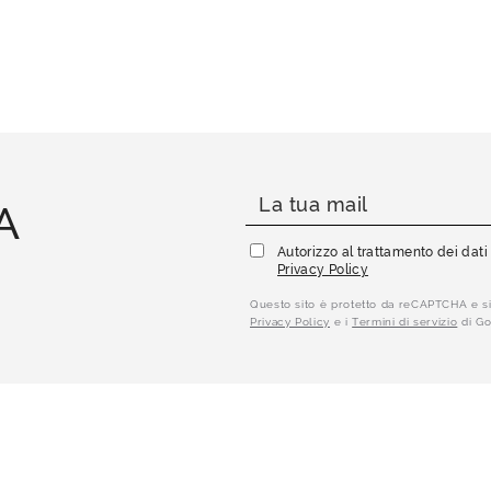
A
Autorizzo al trattamento dei dat
Privacy Policy
Questo sito è protetto da reCAPTCHA e si
Privacy Policy
e i
Termini di servizio
di Go