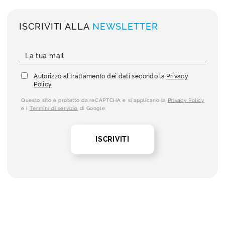
ISCRIVITI ALLA
NEWSLETTER
Autorizzo al trattamento dei dati secondo la
Privacy
Policy
Questo sito è protetto da reCAPTCHA e si applicano la
Privacy Policy
e i
Termini di servizio
di Google.
ISCRIVITI