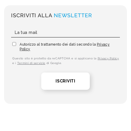
ISCRIVITI ALLA
NEWSLETTER
Autorizzo al trattamento dei dati secondo la
Privacy
Policy
Questo sito è protetto da reCAPTCHA e si applicano la
Privacy Policy
e i
Termini di servizio
di Google.
ISCRIVITI