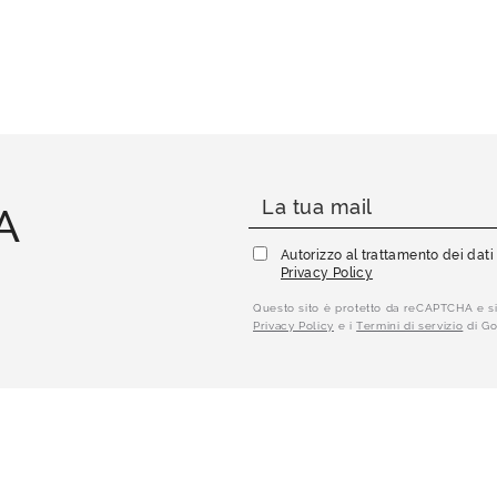
A
Autorizzo al trattamento dei dat
Privacy Policy
Questo sito è protetto da reCAPTCHA e si
Privacy Policy
e i
Termini di servizio
di Go