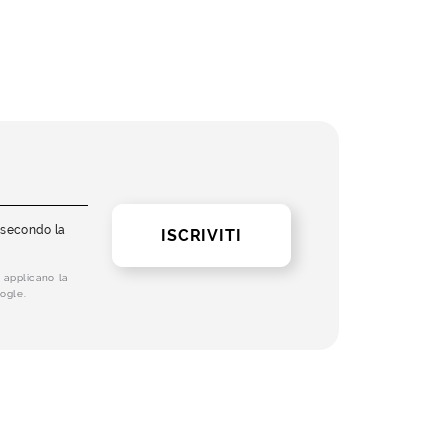
i secondo la
ISCRIVITI
 applicano la
ogle.