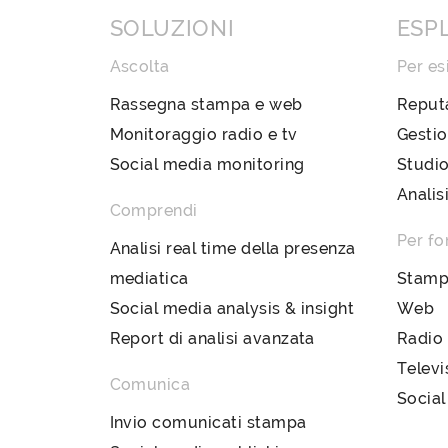
SOLUZIONI
ESP
Ascolta
Per es
Rassegna stampa e web
Reput
Monitoraggio radio e tv
Gestio
Social media monitoring
Studio
Analis
Comprendi
Per fo
Analisi real time della presenza
mediatica
Stam
Social media analysis & insight
Web
Report di analisi avanzata
Radio
Televi
Comunica
Social
Invio comunicati stampa