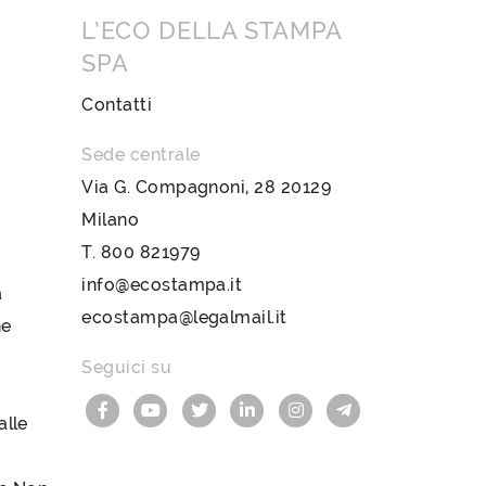
L’ECO DELLA STAMPA
SPA
Contatti
Sede centrale
Via G. Compagnoni, 28 20129
Milano
T.
800 821979
info@ecostampa.it
a
ecostampa@legalmail.it
ne
Seguici su
lle