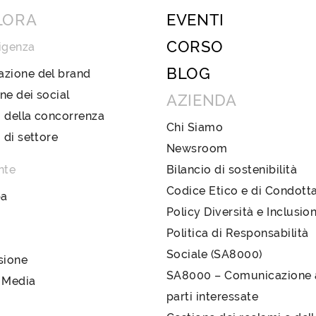
LORA
EVENTI
CORSO
igenza
BLOG
azione del brand
ne dei social
AZIENDA
 della concorrenza
Chi Siamo
i di settore
Newsroom
nte
Bilancio di sostenibilità
Codice Etico e di Condott
pa
Policy Diversità e Inclusio
Politica di Responsabilità
Sociale (SA8000)
sione
SA8000 – Comunicazione a
 Media
parti interessate