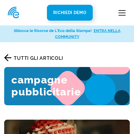
RICHIEDI DEMO
Sblocca le Risorse de L’Eco della Stampa!
ENTRA NELLA
COMMUNITY
TUTTI GLI ARTICOLI
campagne
pubblicitarie