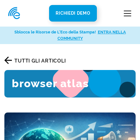
RICHIEDI DEMO
Sblocca le Risorse de L’Eco della Stampa!
ENTRA NELLA
COMMUNITY
TUTTI GLI ARTICOLI
browser atlas