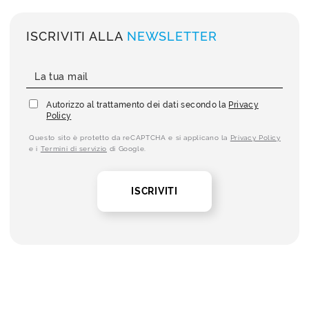
ISCRIVITI ALLA
NEWSLETTER
Autorizzo al trattamento dei dati secondo la
Privacy
Policy
Questo sito è protetto da reCAPTCHA e si applicano la
Privacy Policy
e i
Termini di servizio
di Google.
ISCRIVITI