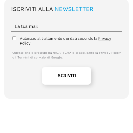
ISCRIVITI ALLA
NEWSLETTER
Autorizzo al trattamento dei dati secondo la
Privacy
Policy
Questo sito è protetto da reCAPTCHA e si applicano la
Privacy Policy
e i
Termini di servizio
di Google.
ISCRIVITI