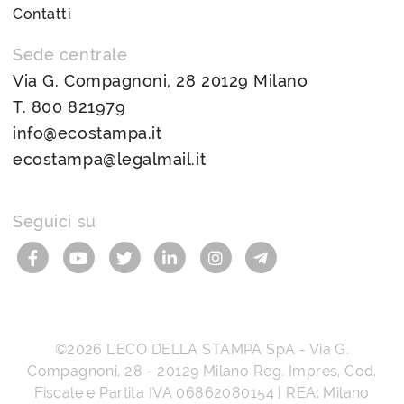
Contatti
Sede centrale
Via G. Compagnoni, 28 20129 Milano
T.
800 821979
info@ecostampa.it
ecostampa@legalmail.it
Seguici su
©2026
L’ECO DELLA STAMPA SpA
-
Via G.
Compagnoni, 28
-
20129
Milano
Reg. Impres, Cod.
Fiscale e Partita IVA
06862080154
| REA: Milano