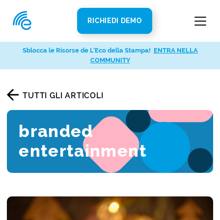
RICHIEDI DEMO
Sblocca le Risorse de L’Eco della Stampa!
ENTRA NELLA
COMMUNITY
TUTTI GLI ARTICOLI
branded
entertainment