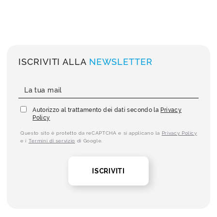
ISCRIVITI ALLA
NEWSLETTER
Autorizzo al trattamento dei dati secondo la
Privacy
Policy
Questo sito è protetto da reCAPTCHA e si applicano la
Privacy Policy
e i
Termini di servizio
di Google.
ISCRIVITI