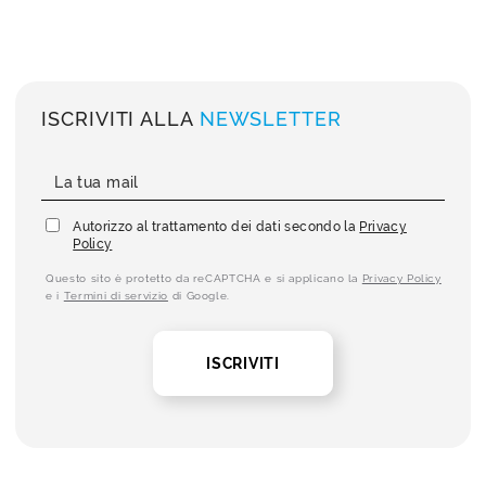
ISCRIVITI ALLA
NEWSLETTER
Autorizzo al trattamento dei dati secondo la
Privacy
Policy
Questo sito è protetto da reCAPTCHA e si applicano la
Privacy Policy
e i
Termini di servizio
di Google.
ISCRIVITI