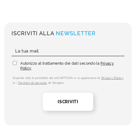
ISCRIVITI ALLA
NEWSLETTER
Autorizzo al trattamento dei dati secondo la
Privacy
Policy
Questo sito è protetto da reCAPTCHA e si applicano la
Privacy Policy
e i
Termini di servizio
di Google.
ISCRIVITI