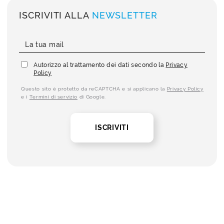
ISCRIVITI ALLA
NEWSLETTER
Autorizzo al trattamento dei dati secondo la
Privacy
Policy
Questo sito è protetto da reCAPTCHA e si applicano la
Privacy Policy
e i
Termini di servizio
di Google.
ISCRIVITI