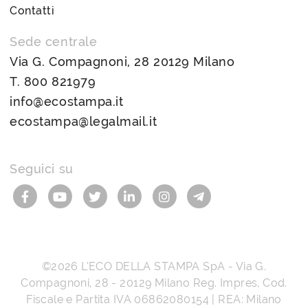
Contatti
Sede centrale
Via G. Compagnoni, 28 20129 Milano
T.
800 821979
info@ecostampa.it
ecostampa@legalmail.it
Seguici su
©2026
L’ECO DELLA STAMPA SpA
-
Via G.
Compagnoni, 28
-
20129
Milano
Reg. Impres, Cod.
Fiscale e Partita IVA
06862080154
| REA: Milano