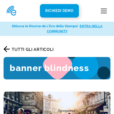
RICHIEDI DEMO
Sblocca le Risorse de L’Eco della Stampa!
ENTRA NELLA
COMMUNITY
TUTTI GLI ARTICOLI
banner blindness