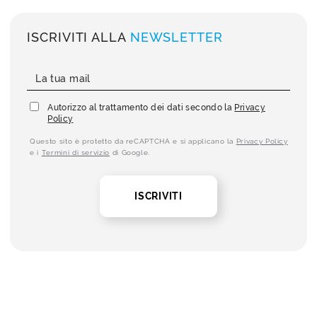
ISCRIVITI ALLA
NEWSLETTER
Autorizzo al trattamento dei dati secondo la
Privacy
Policy
Questo sito è protetto da reCAPTCHA e si applicano la
Privacy Policy
e i
Termini di servizio
di Google.
ISCRIVITI