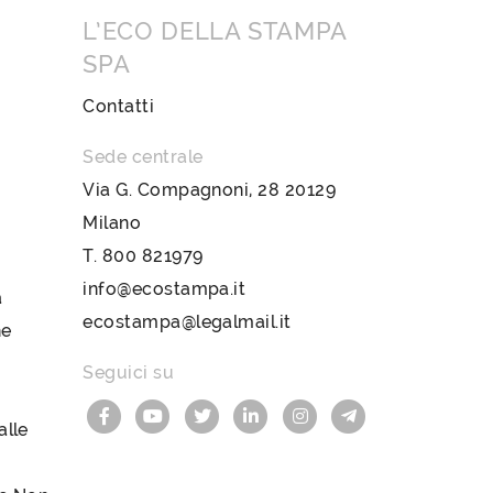
L’ECO DELLA STAMPA
SPA
Contatti
Sede centrale
Via G. Compagnoni, 28 20129
Milano
T.
800 821979
info@ecostampa.it
a
ecostampa@legalmail.it
ne
Seguici su
lle