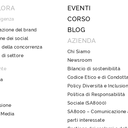
LORA
EVENTI
CORSO
igenza
BLOG
azione del brand
ne dei social
AZIENDA
 della concorrenza
Chi Siamo
i di settore
Newsroom
nte
Bilancio di sostenibilità
Codice Etico e di Condott
pa
Policy Diversità e Inclusio
Politica di Responsabilità
Sociale (SA8000)
sione
SA8000 – Comunicazione a
 Media
parti interessate