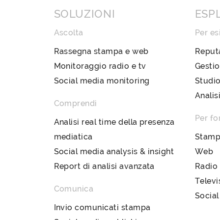
SOLUZIONI
ESP
Ascolta
Per es
Rassegna stampa e web
Reput
Monitoraggio radio e tv
Gestio
Social media monitoring
Studio
Analis
Comprendi
Per fo
Analisi real time della presenza
mediatica
Stam
Social media analysis & insight
Web
Report di analisi avanzata
Radio
Televi
Comunica
Social
Invio comunicati stampa