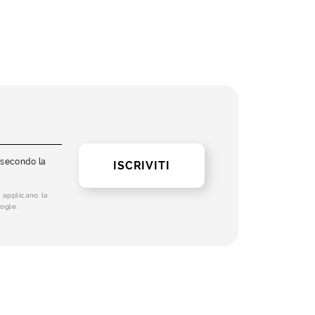
i secondo la
ISCRIVITI
 applicano la
ogle.