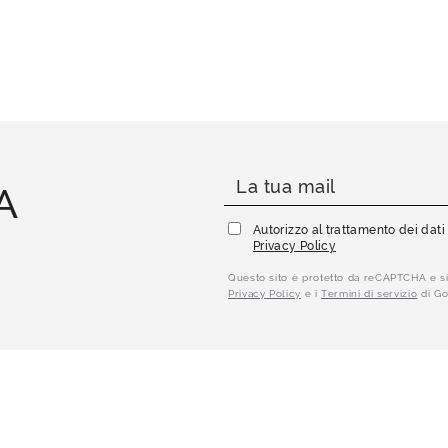
A
Autorizzo al trattamento dei dat
Privacy Policy
Questo sito è protetto da reCAPTCHA e si
Privacy Policy
e i
Termini di servizio
di Go