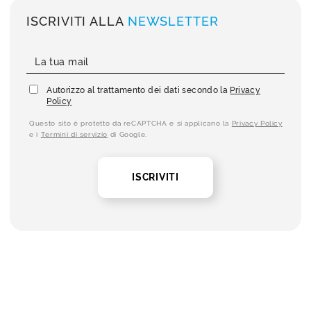
ISCRIVITI ALLA
NEWSLETTER
Autorizzo al trattamento dei dati secondo la
Privacy
Policy
Questo sito è protetto da reCAPTCHA e si applicano la
Privacy Policy
e i
Termini di servizio
di Google.
ISCRIVITI