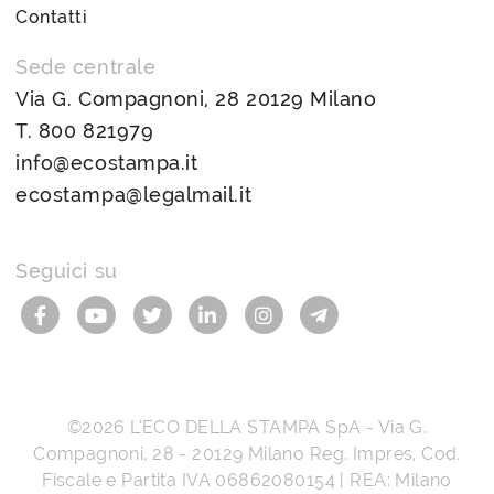
Contatti
Sede centrale
Via G. Compagnoni, 28 20129 Milano
T.
800 821979
info@ecostampa.it
ecostampa@legalmail.it
Seguici su
©2026
L’ECO DELLA STAMPA SpA
-
Via G.
Compagnoni, 28
-
20129
Milano
Reg. Impres, Cod.
Fiscale e Partita IVA
06862080154
| REA: Milano