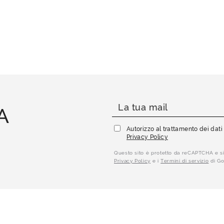
A
Autorizzo al trattamento dei dat
Privacy Policy
Questo sito è protetto da reCAPTCHA e si
Privacy Policy
e i
Termini di servizio
di Go