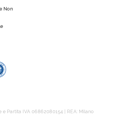
le Non
le
e e Partita IVA
06862080154
| REA: Milano