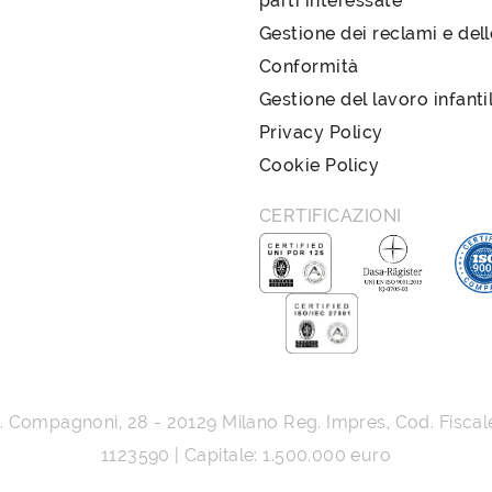
parti interessate
Gestione dei reclami e del
Conformità
Gestione del lavoro infanti
Privacy Policy
Cookie Policy
CERTIFICAZIONI
G. Compagnoni, 28
-
20129
Milano
Reg. Impres, Cod. Fiscal
1123590 | Capitale: 1.500.000 euro