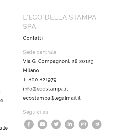
L’ECO DELLA STAMPA
SPA
Contatti
Sede centrale
Via G. Compagnoni, 28 20129
Milano
T.
800 821979
info@ecostampa.it
a
ecostampa@legalmail.it
ne
Seguici su
lle