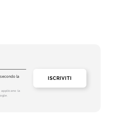
i secondo la
ISCRIVITI
 applicano la
ogle.