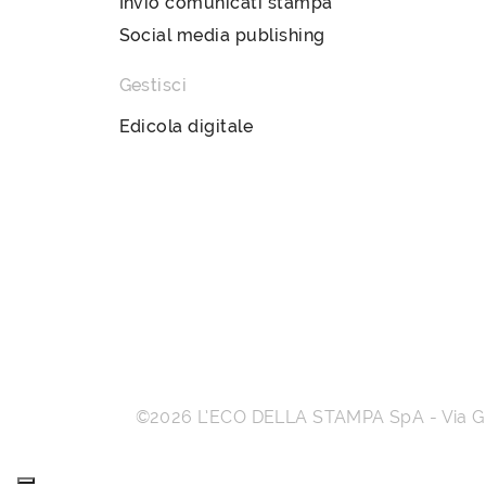
Invio comunicati stampa
Social media publishing
Gestisci
Edicola digitale
©2026
L’ECO DELLA STAMPA SpA
-
Via 