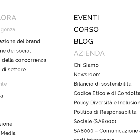
LORA
EVENTI
CORSO
igenza
BLOG
azione del brand
ne dei social
AZIENDA
 della concorrenza
Chi Siamo
i di settore
Newsroom
nte
Bilancio di sostenibilità
Codice Etico e di Condott
pa
Policy Diversità e Inclusio
Politica di Responsabilità
Sociale (SA8000)
sione
SA8000 – Comunicazione a
 Media