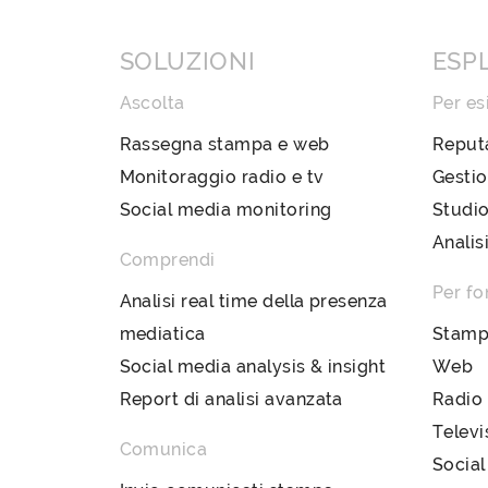
SOLUZIONI
ESP
Ascolta
Per es
Rassegna stampa e web
Reput
Monitoraggio radio e tv
Gestio
Social media monitoring
Studio
Analis
Comprendi
Per fo
Analisi real time della presenza
mediatica
Stam
Social media analysis & insight
Web
Report di analisi avanzata
Radio
Televi
Comunica
Social