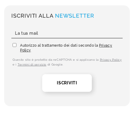
ISCRIVITI ALLA
NEWSLETTER
Autorizzo al trattamento dei dati secondo la
Privacy
Policy
Questo sito è protetto da reCAPTCHA e si applicano la
Privacy Policy
e i
Termini di servizio
di Google.
ISCRIVITI