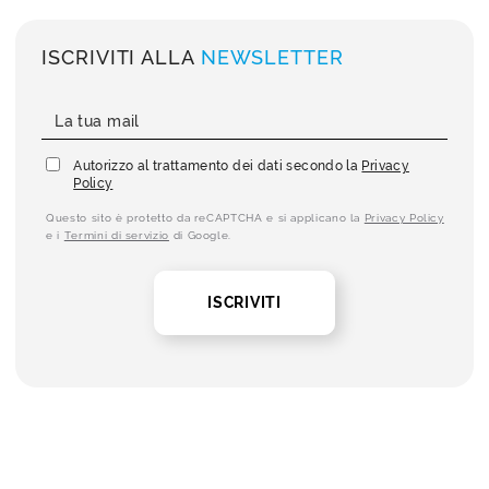
ISCRIVITI ALLA
NEWSLETTER
Autorizzo al trattamento dei dati secondo la
Privacy
Policy
Questo sito è protetto da reCAPTCHA e si applicano la
Privacy Policy
e i
Termini di servizio
di Google.
ISCRIVITI