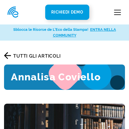
RICHIEDI DEMO
Sblocca le Risorse de L’Eco della Stampa!
ENTRA NELLA
COMMUNITY
TUTTI GLI ARTICOLI
Annalisa Coviello