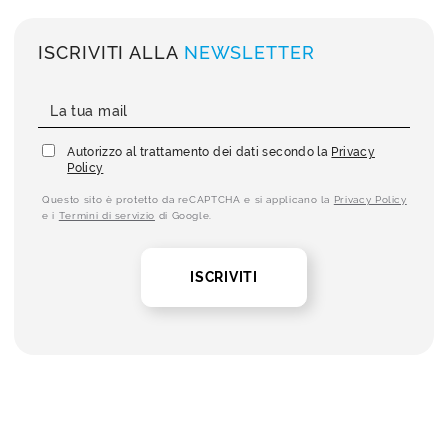
ISCRIVITI ALLA
NEWSLETTER
Autorizzo al trattamento dei dati secondo la
Privacy
Policy
Questo sito è protetto da reCAPTCHA e si applicano la
Privacy Policy
e i
Termini di servizio
di Google.
ISCRIVITI