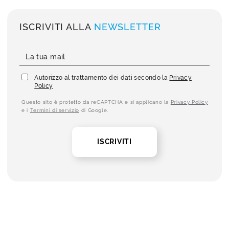
ISCRIVITI ALLA
NEWSLETTER
Autorizzo al trattamento dei dati secondo la
Privacy
Policy
Questo sito è protetto da reCAPTCHA e si applicano la
Privacy Policy
e i
Termini di servizio
di Google.
ISCRIVITI