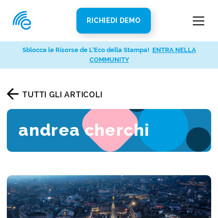
RICHIEDI DEMO
Sblocca le Risorse de L’Eco della Stampa!
ENTRA NELLA
COMMUNITY
TUTTI GLI ARTICOLI
andrea cherchi