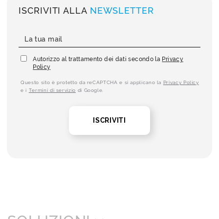
ISCRIVITI ALLA
NEWSLETTER
Autorizzo al trattamento dei dati secondo la
Privacy
Policy
Questo sito è protetto da reCAPTCHA e si applicano la
Privacy Policy
e i
Termini di servizio
di Google.
ISCRIVITI