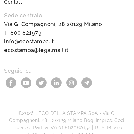
Contatti
Sede centrale
Via G. Compagnoni, 28 20129 Milano
T.
800 821979
info@ecostampa.it
ecostampa@legalmail.it
Seguici su
©2026
L’ECO DELLA STAMPA SpA
-
Via G.
Compagnoni, 28
-
20129
Milano
Reg. Impres, Cod.
Fiscale e Partita IVA
06862080154
| REA: Milano