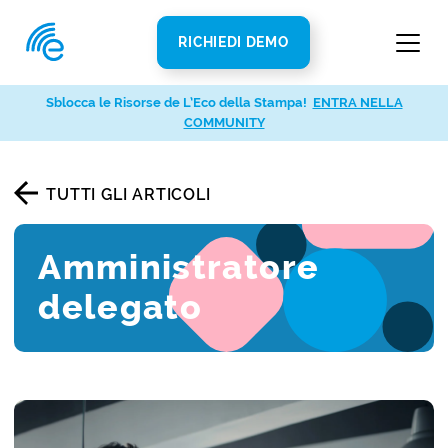
RICHIEDI DEMO
Sblocca le Risorse de L’Eco della Stampa!
ENTRA NELLA
COMMUNITY
TUTTI GLI ARTICOLI
Amministratore
delegato