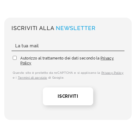
ISCRIVITI ALLA
NEWSLETTER
Autorizzo al trattamento dei dati secondo la
Privacy
Policy
Questo sito è protetto da reCAPTCHA e si applicano la
Privacy Policy
e i
Termini di servizio
di Google.
ISCRIVITI