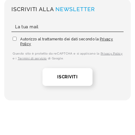
ISCRIVITI ALLA
NEWSLETTER
Autorizzo al trattamento dei dati secondo la
Privacy
Policy
Questo sito è protetto da reCAPTCHA e si applicano la
Privacy Policy
e i
Termini di servizio
di Google.
ISCRIVITI