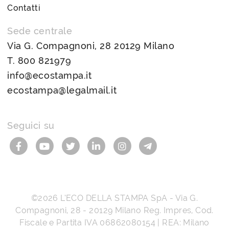
Contatti
Sede centrale
Via G. Compagnoni, 28 20129 Milano
T.
800 821979
info@ecostampa.it
ecostampa@legalmail.it
Seguici su
©2026
L’ECO DELLA STAMPA SpA
-
Via G.
Compagnoni, 28
-
20129
Milano
Reg. Impres, Cod.
Fiscale e Partita IVA
06862080154
| REA: Milano