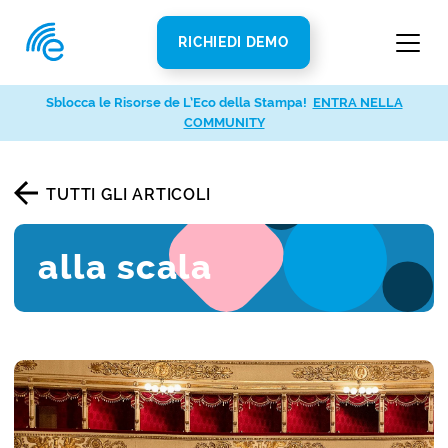
RICHIEDI DEMO
Sblocca le Risorse de L’Eco della Stampa!
ENTRA NELLA
COMMUNITY
TUTTI GLI ARTICOLI
alla scala