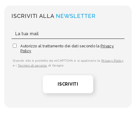
ISCRIVITI ALLA
NEWSLETTER
Autorizzo al trattamento dei dati secondo la
Privacy
Policy
Questo sito è protetto da reCAPTCHA e si applicano la
Privacy Policy
e i
Termini di servizio
di Google.
ISCRIVITI