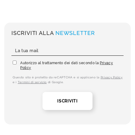
ISCRIVITI ALLA
NEWSLETTER
Autorizzo al trattamento dei dati secondo la
Privacy
Policy
Questo sito è protetto da reCAPTCHA e si applicano la
Privacy Policy
e i
Termini di servizio
di Google.
ISCRIVITI