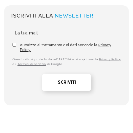
ISCRIVITI ALLA
NEWSLETTER
Autorizzo al trattamento dei dati secondo la
Privacy
Policy
Questo sito è protetto da reCAPTCHA e si applicano la
Privacy Policy
e i
Termini di servizio
di Google.
ISCRIVITI