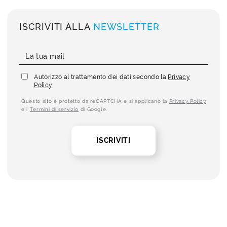
ISCRIVITI ALLA
NEWSLETTER
Autorizzo al trattamento dei dati secondo la
Privacy
Policy
Questo sito è protetto da reCAPTCHA e si applicano la
Privacy Policy
e i
Termini di servizio
di Google.
ISCRIVITI