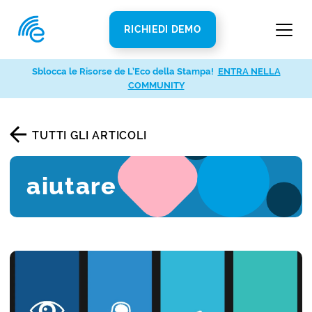
RICHIEDI DEMO
Sblocca le Risorse de L’Eco della Stampa!
ENTRA NELLA
COMMUNITY
TUTTI GLI ARTICOLI
aiutare