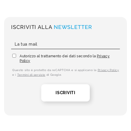
ISCRIVITI ALLA
NEWSLETTER
Autorizzo al trattamento dei dati secondo la
Privacy
Policy
Questo sito è protetto da reCAPTCHA e si applicano la
Privacy Policy
e i
Termini di servizio
di Google.
ISCRIVITI