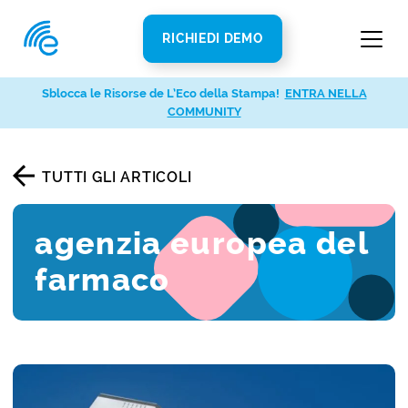
RICHIEDI DEMO
Sblocca le Risorse de L’Eco della Stampa!
ENTRA NELLA
COMMUNITY
TUTTI GLI ARTICOLI
agenzia europea del
farmaco