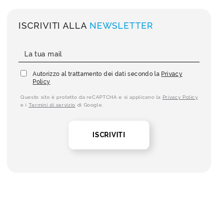
ISCRIVITI ALLA
NEWSLETTER
Autorizzo al trattamento dei dati secondo la
Privacy
Policy
Questo sito è protetto da reCAPTCHA e si applicano la
Privacy Policy
e i
Termini di servizio
di Google.
ISCRIVITI