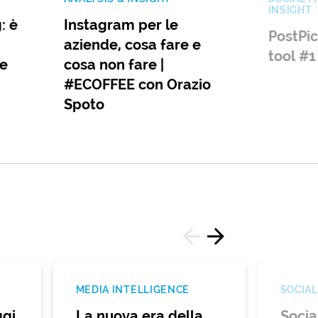
INSIGHT
: è
Instagram per le
PostPic
aziende, cosa fare e
tool #1
 e
cosa non fare |
#ECOFFEE con Orazio
Spoto
MEDIA INTELLIGENCE
SOCIAL
gi
La nuova era della
Socia