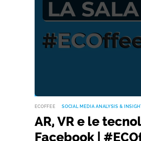
ECOFFEE
SOCIAL MEDIA ANALYSIS & INSIGH
AR, VR e le tecno
Facebook | #ECO