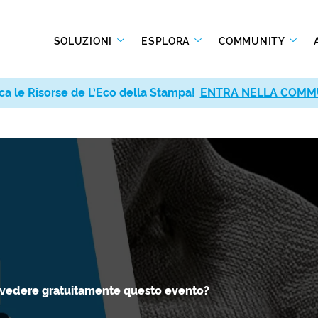
SOLUZIONI
ESPLORA
COMMUNITY
ca le Risorse de L’Eco della Stampa!
ca le Risorse de L’Eco della Stampa!
ENTRA NELLA COMM
ENTRA NELLA COMM
 vedere gratuitamente questo evento?