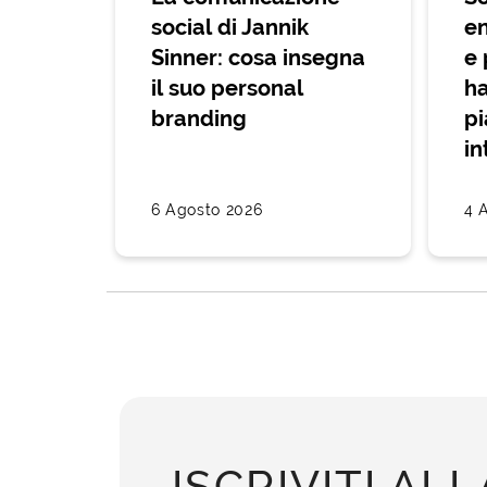
social di Jannik
en
Sinner: cosa insegna
e 
il suo personal
ha
branding
pi
in
6 Agosto 2026
4 
ISCRIVITI ALL