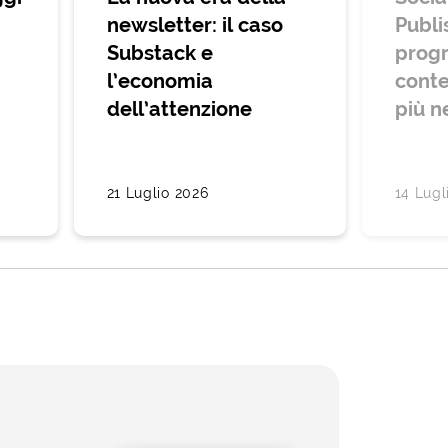
newsletter: il caso
Publi
Substack e
prog
l’economia
conte
dell’attenzione
più n
21 Luglio 2026
14 Lugl