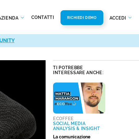
CONTATTI
AZIENDA
ACCEDI
RICHIEDI DEMO
UNITY
UNITY
TI POTREBBE
INTERESSARE ANCHE:
ECOFFEE
SOCIAL MEDIA
ANALYSIS & INSIGHT
La comunicazione