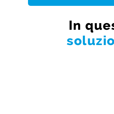
In que
soluzi