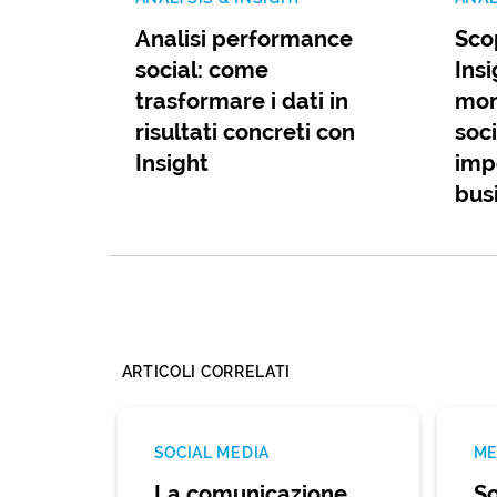
Analisi performance
Scop
social: come
Insi
trasformare i dati in
mon
risultati concreti con
soc
Insight
impo
bus
ARTICOLI CORRELATI
SOCIAL MEDIA
ME
La comunicazione
So