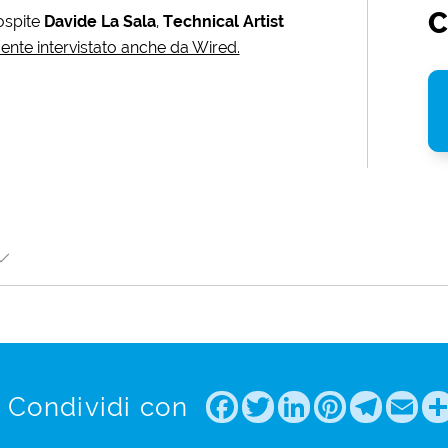
C
ospite
Davide La Sala
,
Technical Artist
nte intervistato anche da Wired.
Facebook
Twitter
LinkedIn
Pintere
Tele
Em
Condividi con