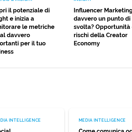
ri il potenziale di
Influencer Marketing
ght e inizia a
davvero un punto di
itorare le metriche
svolta? Opportunità
ial davvero
rischi della Creator
rtanti per il tuo
Economy
iness
DIA INTELLIGENCE
MEDIA INTELLIGENCE
cial
Come comunica og