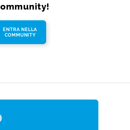
ommunity!
ENTRA NELLA
COMMUNITY
st
gram
ail
Share