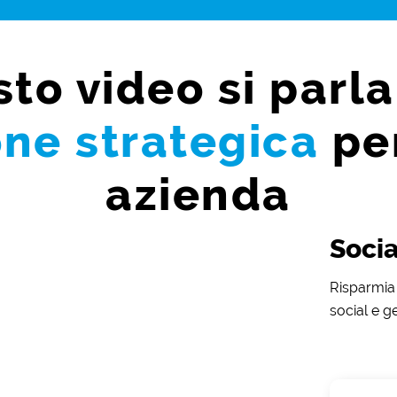
sto video si parla
one strategica
per
azienda
Socia
Risparmia 
social e g