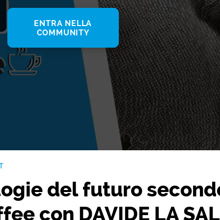
ENTRA NELLA
COMMUNITY
T
logie del futuro second
ffee con DAVIDE LA SA