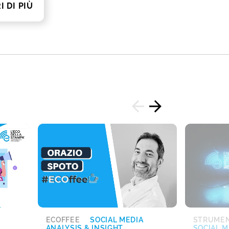
I DI PIÙ
ECOFFEE
SOCIAL MEDIA
STRUMEN
ANALYSIS & INSIGHT
SOCIAL M