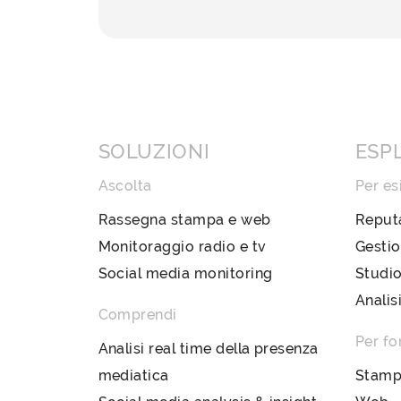
SOLUZIONI
ESP
Ascolta
Per es
Rassegna stampa e web
Reput
Monitoraggio radio e tv
Gestio
Social media monitoring
Studio
Analis
Comprendi
Per fo
Analisi real time della presenza
mediatica
Stam