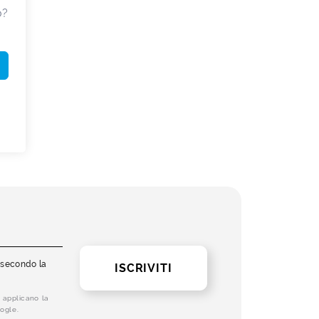
o?
i secondo la
ISCRIVITI
 applicano la
ogle.