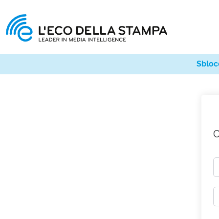
Sbloc
C