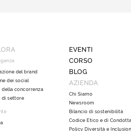
LORA
EVENTI
CORSO
igenza
BLOG
azione del brand
ne dei social
AZIENDA
 della concorrenza
Chi Siamo
i di settore
Newsroom
nte
Bilancio di sostenibilità
Codice Etico e di Condott
pa
Policy Diversità e Inclusio