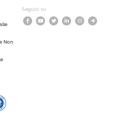
Seguici su
lle
le Non
le