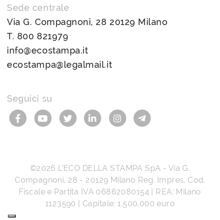
Sede centrale
Via G. Compagnoni, 28 20129 Milano
T.
800 821979
info@ecostampa.it
ecostampa@legalmail.it
Seguici su
©2026
L’ECO DELLA STAMPA SpA
-
Via G.
Compagnoni, 28
-
20129
Milano
Reg. Impres, Cod.
Fiscale e Partita IVA
06862080154
| REA: Milano
1123590 | Capitale: 1.500.000 euro