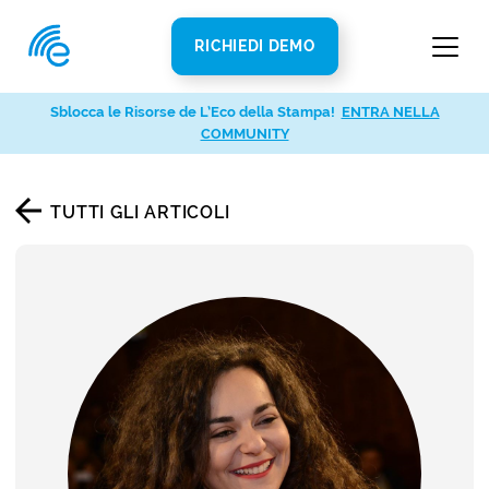
RICHIEDI DEMO
Sblocca le Risorse de L’Eco della Stampa!
ENTRA NELLA
COMMUNITY
TUTTI GLI ARTICOLI