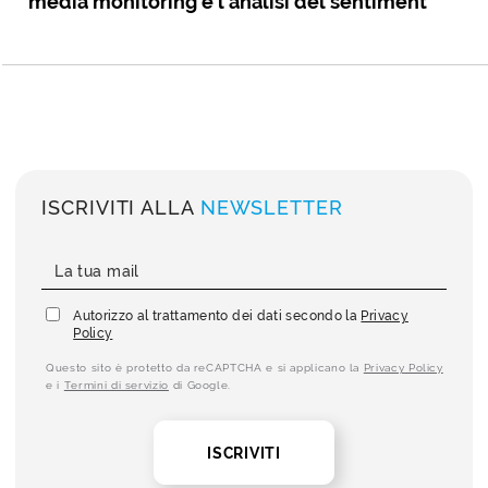
media monitoring e l’analisi del sentiment
ISCRIVITI ALLA
NEWSLETTER
Autorizzo al trattamento dei dati secondo la
Privacy
Policy
Questo sito è protetto da reCAPTCHA e si applicano la
Privacy Policy
e i
Termini di servizio
di Google.
ISCRIVITI