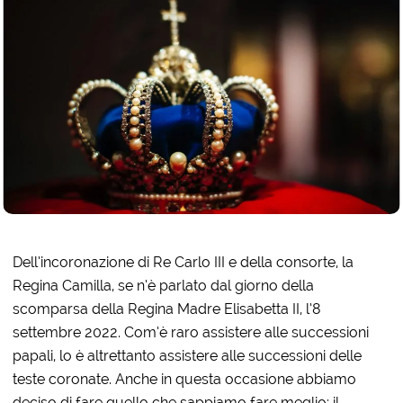
Dell’incoronazione di Re Carlo III e della consorte, la
Regina Camilla, se n’è parlato dal giorno della
scomparsa della Regina Madre Elisabetta II, l’8
settembre 2022. Com’è raro assistere alle successioni
papali, lo è altrettanto assistere alle successioni delle
teste coronate. Anche in questa occasione abbiamo
deciso di fare quello che sappiamo fare meglio: il