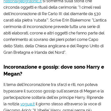
nationalgeographic.it
si sofferma sulla storia che
circonda oggetti e rituali della cerimonia: “I cimeli reali
dell’incoronazione di Re Carlo III: dal diamante da 530
carati alla pietra ‘rubata’”. Scrive Erin Blakemore: “L’antica
cerimonia di incoronazione prevede tutta una serie di
abiti elaborati, corone e altri oggetti che fanno parte del
conferimento al sovrano dei pieni poteri come Capo
dello Stato, della Chiesa anglicana e del Regno Unito di
Gran Bretagna e Irlanda del Nord”.
Incoronazione e gossip: dove sono Harry e
Megan?
Il tema dell’incoronazione tra sfarzi e riti, non poteva
bypassare il succoso gossip sull’assenza di Megan e la
partecipazione solitaria dell’ex principe Harry. Riprende
la notizia
vogue.it
il giorno stesso attraverso la voce di
Giacomo Aricò: “Il ‘ribelle’ Harry, ormai senza più