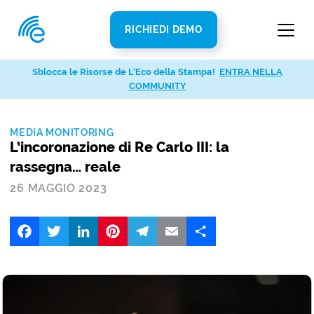
RICHIEDI DEMO
Sblocca le Risorse de L’Eco della Stampa!
ENTRA NELLA
COMMUNITY
MEDIA MONITORING
L’incoronazione di Re Carlo III: la
rassegna… reale
26 MAGGIO 2023
Facebook
Twitter
LinkedIn
Pinterest
Telegram
Email
Share