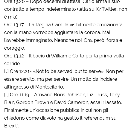
Ore 13.20 – Dopo decenni di attesa, Carlo firma il suo
contratto a tempo indeterminato (letta su X/Twitter, non
è mia).
Ore 13.17 – La Regina Camilla visibilmente emozionata,
con la mano vorrebbe aggiustare la corona. Mai
l’avrebbe immaginato. Neanche noi. Ora, però, forza e
coraggio.
Ore 13.12 – Il bacio di William e Carlo per la prima volta
sorride.
[…] Ore 12.21- «Not to be served, but to serve». Non per
essere servito, ma per servire. Un motto da incidere
all’ingresso di Montecitorio.
[…] Ore 11.19 – Arrivano Boris Johnson, Liz Truss, Tony
Blair, Gordon Brown e David Cameron, assai rilassato.
Finalmente un’occasione pubblica in cui non gli
chiedono come diavolo ha gestito il referendum su
Brexit”.