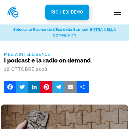
RICHIEDI DEMO
Sblocca le Risorse de L’Eco della Stampa!
ENTRA NELLA
COMMUNITY
MEDIA INTELLIGENCE
I podcast e la radio on demand
18 OTTOBRE 2018
Facebook
Twitter
LinkedIn
Pinterest
Telegram
Email
Share