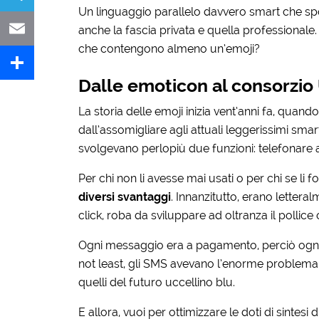
Un linguaggio parallelo davvero smart che sp
Telegram
anche la fascia privata e quella professionale.
che contengono almeno un’emoji?
Email
Dalle emoticon al consorzio
Share
La storia delle emoji inizia vent’anni fa, quando
dall’assomigliare agli attuali leggerissimi sma
svolgevano perlopiù due funzioni: telefonare 
Per chi non li avesse mai usati o per chi se li 
diversi svantaggi
. Innanzitutto, erano letteral
click, roba da sviluppare ad oltranza il pollice
Ogni messaggio era a pagamento, perciò ogni
not least, gli SMS avevano l’enorme problema de
quelli del futuro uccellino blu.
E allora, vuoi per ottimizzare le doti di sintesi