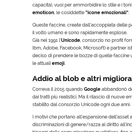
capacità), vuoi per ammorbidire lo stile e i ton
emoticon
, le cosiddette
“icone emozionali”
.
Queste faccine, create dall’accoppiata delle p
il volto umano e sono rapidamente esplose.
Già nel 1991 l’
Unicode
, consorzio no profit f
Ibm, Adobe, Facebook, Microsoft) e partner isti
deciso di prendere le bozze di quelle faccine u
le attuali
emoji
.
Addio al blob e altri miglio
Correva il 2015 quando
Google
abbandonò def
dai tratti più realistici. Ma il rilascio di nuove
stabilito dal consorzio Unicode ogni due anni.
I motivi che portano all’espansione dell’asset a
discriminazioni di genere/razza al diritto all’i