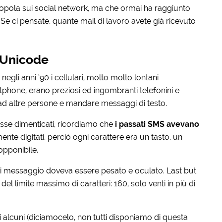
opola sui social network, ma che ormai ha raggiunto
 Se ci pensate, quante mail di lavoro avete già ricevuto
 Unicode
 negli anni ’90 i cellulari, molto molto lontani
rtphone, erano preziosi ed ingombranti telefonini e
ad altre persone e mandare messaggi di testo.
fosse dimenticati, ricordiamo che
i passati SMS avevano
mente digitati, perciò ogni carattere era un tasto, un
 opponibile.
 messaggio doveva essere pesato e oculato. Last but
l limite massimo di caratteri: 160, solo venti in più di
 di alcuni (diciamocelo, non tutti disponiamo di questa