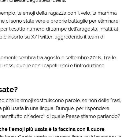
e richieste degli stessi utenti.
d esempio, le emoji della ragazza con il velo, la mamma
he ci sono state vere e proprie battaglie per eliminare
per l’esatto numero di zampe dell’aragosta. Infatti, al
eb è insorto su X/Twitter, aggredendo il team di
 momenti: sembra tra agosto e settembre 2018. Tra le
rossi, quelle con i capelli ricci e l’introduzione
sate?
che le emoji sostituiscono parole, se non delle frasi,
a più usata in una lingua. Dunque, per rispondere
zitutto chiederci: di quale Paese stiamo parlando?
che l’emoji più usata è la faccina con il cuore
,