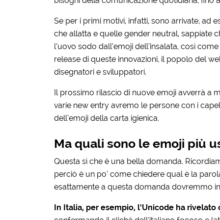
bisogni della comunicazione quotidiana, fino all
Se per i primi motivi, infatti, sono arrivate, a
che allatta e quelle gender neutral, sappiate c
l’uovo sodo dall’emoji dell’insalata, così come 
release di queste innovazioni, il popolo del w
disegnatori e sviluppatori.
Il prossimo rilascio di nuove emoji avverrà a
varie new entry avremo le persone con i capelli 
dell’emoji della carta igienica.
Ma quali sono le emoji più u
Questa sì che è una bella domanda. Ricordiamo 
perciò è un po’ come chiedere qual è la parol
esattamente a questa domanda dovremmo innan
In Italia, per esempio, l’Unicode ha rivelato 