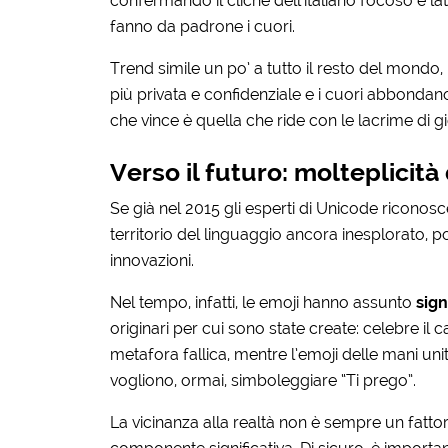
confermando il cliché dell’italiano focoso e l
fanno da padrone i cuori.
Trend simile un po’ a tutto il resto del mondo
più privata e confidenziale e i cuori abbondano
che vince è quella che ride con le lacrime di gi
Verso il futuro: molteplicità 
Se già nel 2015 gli esperti di Unicode ricono
territorio del linguaggio ancora inesplorato,
innovazioni.
Nel tempo, infatti,
le emoji hanno assunto
sign
originari per cui sono state create:
celebre il 
metafora fallica, mentre l’emoji delle mani unite,
vogliono, ormai, simboleggiare “Ti prego”.
La vicinanza alla realtà non è sempre un fattor