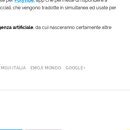
nte per
Polyvibe
, app che permette di rispondere a
cciali, che vengono tradotte in simultanea ed usate per
genza artificiale
, da cui nasceranno certamente altre
EMOJI ITALIA
EMOJI MONDO
GOOGLE+