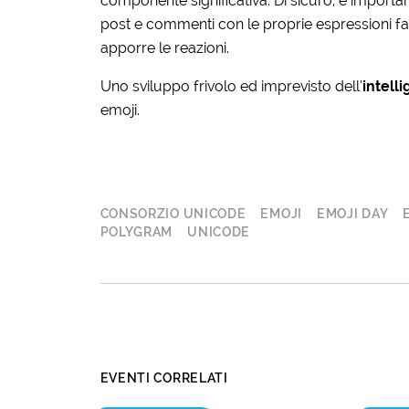
componente significativa. Di sicuro, è importa
post e commenti con le proprie espressioni fa
apporre le reazioni.
Uno sviluppo frivolo ed imprevisto dell’
intelli
emoji.
CONSORZIO UNICODE
EMOJI
EMOJI DAY
POLYGRAM
UNICODE
EVENTI CORRELATI