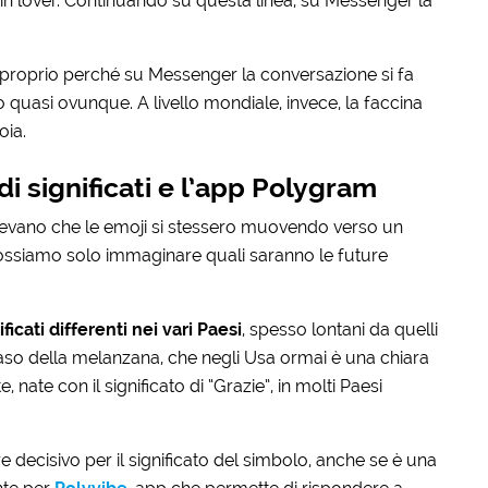
atin lover. Continuando su questa linea, su Messenger la
, proprio perché su Messenger la conversazione si fa
 quasi ovunque. A livello mondiale, invece, la faccina
oia.
di significati e l’app Polygram
scevano che le emoji si stessero muovendo verso un
 possiamo solo immaginare quali saranno le future
ificati differenti nei vari Paesi
, spesso lontani da quelli
caso della melanzana, che negli Usa ormai è una chiara
 nate con il significato di “Grazie”, in molti Paesi
e decisivo per il significato del simbolo, anche se è una