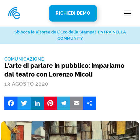
RICHIEDI DEMO
Sblocca le Risorse de L’Eco della Stampa!
ENTRA NELLA
COMMUNITY
COMUNICAZIONE
L’arte di parlare in pubblico: impariamo
dal teatro con Lorenzo Micoli
13 AGOSTO 2020
Facebook
Twitter
LinkedIn
Pinterest
Telegram
Email
Share