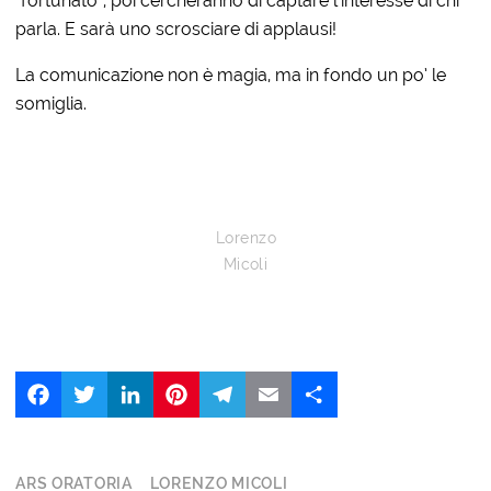
“fortunato”, poi cercheranno di captare l’interesse di chi
parla. E sarà uno scrosciare di applausi!
La comunicazione non è magia, ma in fondo un po’ le
somiglia.
Lorenzo
Micoli
Facebook
Twitter
LinkedIn
Pinterest
Telegram
Email
Share
ARS ORATORIA
LORENZO MICOLI