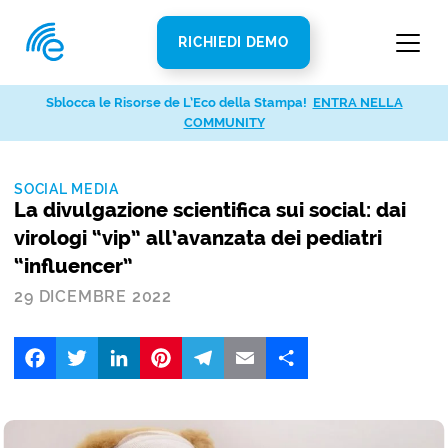
RICHIEDI DEMO
Sblocca le Risorse de L’Eco della Stampa!
ENTRA NELLA
COMMUNITY
SOCIAL MEDIA
La divulgazione scientifica sui social: dai
virologi “vip” all’avanzata dei pediatri
“influencer”
29 DICEMBRE 2022
Facebook
Twitter
LinkedIn
Pinterest
Telegram
Email
Share