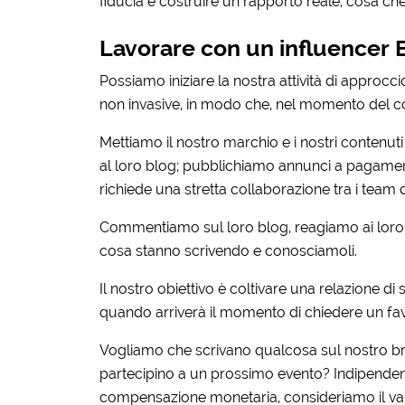
fiducia e costruire un rapporto reale, cosa ch
Lavorare con un influencer 
Possiamo iniziare la nostra attività di approcc
non invasive, in modo che, nel momento del con
Mettiamo il ​​nostro marchio e i nostri contenut
al loro blog; pubblichiamo annunci a pagamento
richiede una stretta collaborazione tra i team d
Commentiamo sul loro blog, reagiamo ai loro p
cosa stanno scrivendo e conosciamoli.
Il nostro obiettivo è coltivare una relazione di
quando arriverà il momento di chiedere un fa
Vogliamo che scrivano qualcosa sul nostro br
partecipino a un prossimo evento? Indipendente
compensazione monetaria, consideriamo il val