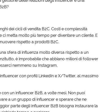
la gestione delle relazioni degli influencer è una
 B2B?
nghi dei cicli di vendita B2C. Costi e complessità
te ci metta molto più tempo per diventare un cliente. E
omuovere rispetto a prodotti B2C.
na sfera di influenza molto diversa rispetto a un
anzitutto, è improbabile che abbiano milioni di follower
esserci nemmeno su Instagram.
 influencer con profili LinkedIn e X/Twitter, al massimo
e con un influencer B2B, a volte mesi. Non puoi
are a un gruppo di influencer e sperare che ne
gior parte degli influencer B2B bisogna instaurare la