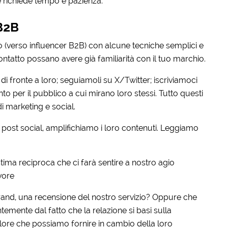
e richiede tempo e pazienza.
B2B
io (verso influencer B2B) con alcune tecniche semplici e
tatto possano avere già familiarità con il tuo marchio.
i di fronte a loro; seguiamoli su X/Twitter; iscriviamoci
 per il pubblico a cui mirano loro stessi. Tutto questi
i marketing e social.
ost social, amplifichiamo i loro contenuti. Leggiamo
 stima reciproca che ci farà sentire a nostro agio
vore
and, una recensione del nostro servizio? Oppure che
mente dal fatto che la relazione si basi sulla
ore che possiamo fornire in cambio della loro