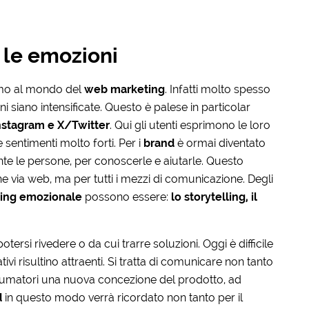
 le emozioni
imo al mondo del
web marketing
. Infatti molto spesso
i siano intensificate. Questo è palese in particolar
nstagram e X/Twitter
. Qui gli utenti esprimono le loro
 sentimenti molto forti. Per i
brand
è ormai diventato
te le persone, per conoscerle e aiutarle. Questo
 via web, ma per tutti i mezzi di comunicazione. Degli
eting emozionale
possono essere:
lo storytelling, il
tersi rivedere o da cui trarre soluzioni. Oggi è difficile
vi risultino attraenti. Si tratta di comunicare non tanto
sumatori una nuova concezione del prodotto, ad
d
in questo modo verrà ricordato non tanto per il