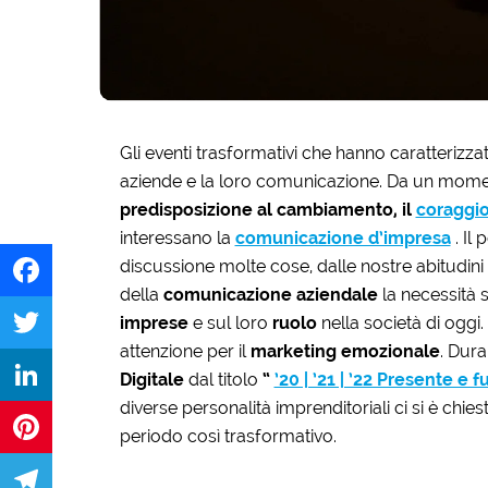
Gli eventi trasformativi che hanno caratterizza
aziende e la loro comunicazione. Da un momen
predisposizione al cambiamento, il
coraggi
interessano la
comunicazione d’impresa
. Il
discussione molte cose, dalle nostre abitudini 
della
comunicazione aziendale
la necessità s
Facebook
imprese
e sul loro
ruolo
nella società di oggi.
attenzione per il
marketing emozionale
. Dura
Twitter
Digitale
dal titolo
“
’20 | ’21 | ’22 Presente e
diverse personalità imprenditoriali ci si è chies
LinkedIn
periodo così trasformativo.
Pinterest