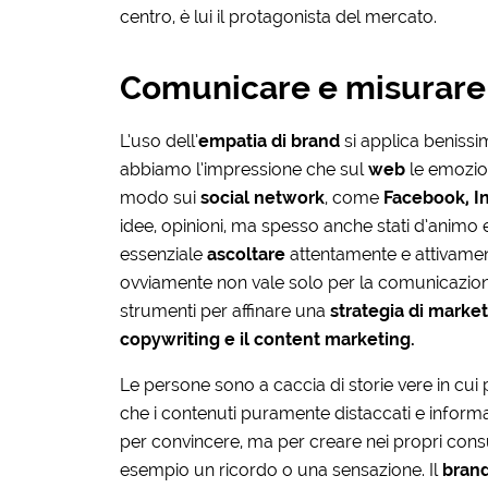
centro, è lui il protagonista del mercato.
Comunicare e misurare
L’uso dell’
empatia
di brand
si applica beniss
abbiamo l’impressione che sul
web
le emozion
modo sui
social network
, come
Facebook, I
idee, opinioni, ma spesso anche stati d’animo e
essenziale
ascoltare
attentamente e attivamen
ovviamente non vale solo per la comunicazione
strumenti per affinare una
strategia di mark
copywriting e il content marketing.
Le persone sono a caccia di storie vere in cui po
che i contenuti puramente distaccati e informati
per convincere, ma per creare nei propri con
esempio un ricordo o una sensazione. Il
bran