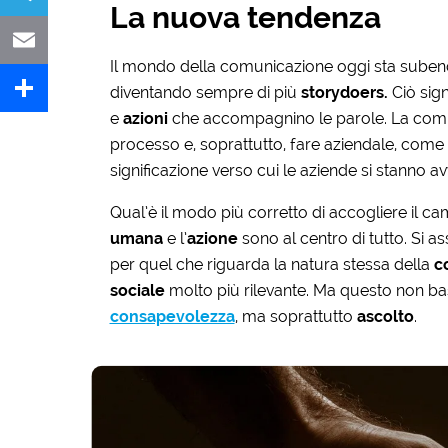
La nuova tendenza
Telegram
Il mondo della comunicazione oggi sta suben
Email
diventando sempre di più
storydoers.
Ciò sign
e
azioni
che accompagnino le parole. La comu
Share
processo e, soprattutto, fare aziendale, come 
significazione verso cui le aziende si stanno a
Qual’è il modo più corretto di accogliere il c
umana
e l’
azione
sono al centro di tutto. Si a
per quel che riguarda la natura stessa della
c
sociale
molto più rilevante. Ma questo non bast
consapevolezza
, ma soprattutto
ascolto
.