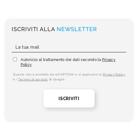
ISCRIVITI ALLA
NEWSLETTER
Autorizzo al trattamento dei dati secondo la
Privacy
Policy
Questo sito è protetto da reCAPTCHA e si applicano la
Privacy Policy
e i
Termini di servizio
di Google.
ISCRIVITI