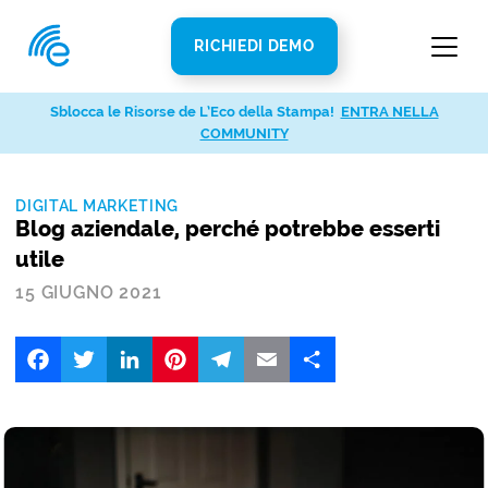
RICHIEDI DEMO
Sblocca le Risorse de L’Eco della Stampa!
ENTRA NELLA
COMMUNITY
DIGITAL MARKETING
Blog aziendale, perché potrebbe esserti
utile
15 GIUGNO 2021
Facebook
Twitter
LinkedIn
Pinterest
Telegram
Email
Share