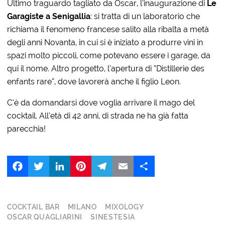
Ultimo traguardo tagliato da Oscar, l’inaugurazione di
Le
Garagiste a Senigallia
: si tratta di un laboratorio che
richiama il fenomeno francese salito alla ribalta a metà
degli anni Novanta, in cui si è iniziato a produrre vini in
spazi molto piccoli, come potevano essere i garage, da
qui il nome. Altro progetto, l’apertura di “Distillerie des
enfants rare”, dove lavorerà anche il figlio Leon.
C’è da domandarsi dove voglia arrivare il mago del
cocktail. All’età di 42 anni, di strada ne ha già fatta
parecchia!
Facebook
Twitter
LinkedIn
Pinterest
Telegram
Email
Share
COCKTAIL BAR
MILANO
MIXOLOGY
OSCAR QUAGLIARINI
SINESTESIA