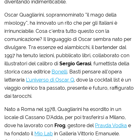
diventando indimenticabile.
Oscar Quagliarini, soprannominato “il mago della
mixology”, ha innovato un rito che per gli Italiani è
irrinunciabile. Cosa c’entra tutto questo con la
comunicazione? Il linguaggio di Oscar sembra nato per
divulgare. Tra essenze ed alambicchi, il bartender dal
1997 ha tenuto lezioni, pubblicato libri, collaborato con
illustratori del calibro di
Sergio Gerasi
, fumettista della
storica casa editrice
Bonelli
. Basti pensare all’opera
letteraria
L’universo di Oscar Q
, dove la cocktail list è un
viaggio onirico tra passato, presente e futuro, raffigurato
dai tarocchi.
Nato a Roma nel 1978, Quagliarini ha esordito in un
locale di Cassano D’Adda, per poi trasferirsi a Milano,
dove ha lavorato con
Frog
, gestore del
Pravda Vodka
e
ha fondato il
Mio Lab
in Galleria Vittorio Emanuele.