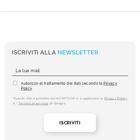
ISCRIVITI ALLA
NEWSLETTER
Autorizzo al trattamento dei dati secondo la
Privacy
Policy
Questo sito è protetto da reCAPTCHA e si applicano la
Privacy Policy
e i
Termini di servizio
di Google.
ISCRIVITI